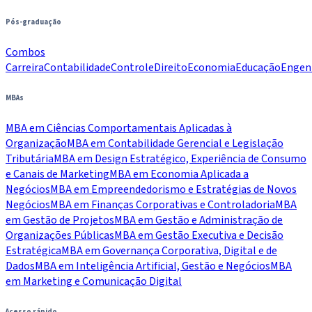
Pós-graduação
Combos
Carreira
Contabilidade
Controle
Direito
Economia
Educação
Engen
MBAs
MBA em Ciências Comportamentais Aplicadas à
Organização
MBA em Contabilidade Gerencial e Legislação
Tributária
MBA em Design Estratégico, Experiência de Consumo
e Canais de Marketing
MBA em Economia Aplicada a
Negócios
MBA em Empreendedorismo e Estratégias de Novos
Negócios
MBA em Finanças Corporativas e Controladoria
MBA
em Gestão de Projetos
MBA em Gestão e Administração de
Organizações Públicas
MBA em Gestão Executiva e Decisão
Estratégica
MBA em Governança Corporativa, Digital e de
Dados
MBA em Inteligência Artificial, Gestão e Negócios
MBA
em Marketing e Comunicação Digital
Acesso rápido