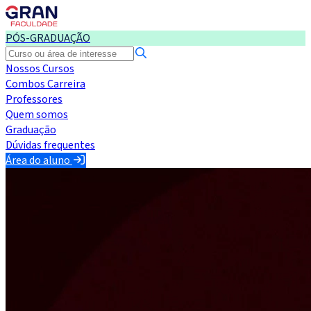
PÓS-GRADUAÇÃO
Nossos Cursos
Combos Carreira
Professores
Quem somos
Graduação
Dúvidas frequentes
Área do aluno