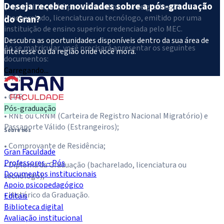
Deseja receber novidades sobre a pós-graduação
(especialização) é possuir um diploma de graduação
(bacharelado, licenciatura ou tecnólogo, emitido por uma
do Gran?
instituição de ensino superior credenciada pelo MEC.
Descubra as oportunidades disponíveis dentro da sua área de
Ao se matricular, você precisará apresentar os seguintes
interesse ou da região onde você mora.
documentos:
Carregando...
• RG;
• CPF;
Pós-graduação
• RNE ou CRNM (Carteira de Registro Nacional Migratório) e
Passaporte Válido (Estrangeiros);
Sobre nós
• Comprovante de Residência;
Gran Faculdade
Professores – Pós
• Diploma da Graduação (bacharelado, licenciatura ou
Documentos institucionais
tecnólogo);
Apoio psicopedagógico
• Histórico da Graduação.
Editais
Biblioteca digital
Avaliação institucional