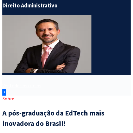
Direito Administrativo
D
Ver todos os cursos
Sobre
A pós-graduação da EdTech mais
inovadora do Brasil!