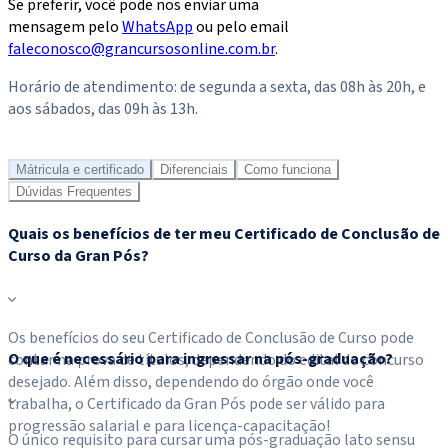
Se preferir, você pode nos enviar uma
mensagem pelo
WhatsApp
ou pelo email
faleconosco@grancursosonline.com.br
.
Horário de atendimento: de segunda a sexta, das 08h às 20h, e
aos sábados, das 09h às 13h.
Dúvidas? Chame aqui
Mátricula e certificado
Diferenciais
Como funciona
Dúvidas Frequentes
Quais os benefícios de ter meu Certificado de Conclusão de
Curso da Gran Pós?
Os benefícios do seu Certificado de Conclusão de Curso pode
O que é necessário para ingressar na pós-graduação?
contar na prova de títulos, dependendo do edital do concurso
desejado. Além disso, dependendo do órgão onde você
trabalha, o Certificado da Gran Pós pode ser válido para
progressão salarial e para licença-capacitação!
O único requisito para cursar uma pós-graduação lato sensu