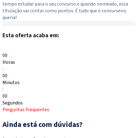
tempo estudar para o seu concurso e quando nomeado, essa
m
titulação vai contar como pontos. É tudo que o concurseiro
queria!
Esta oferta acaba em:
Escolher meu curso
00
Horas
:
00
Minutos
:
00
Segundos
Perguntas Frequentes
Ainda está com dúvidas?