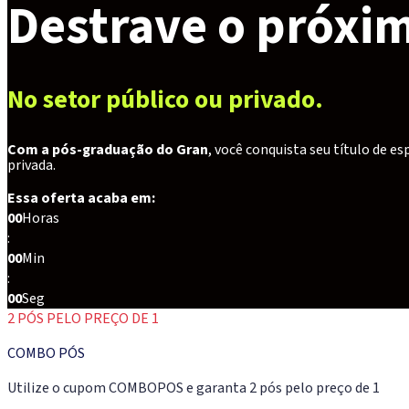
Destrave o próxim
No setor público ou privado.
Com a pós-graduação do Gran
, você conquista seu título de e
privada.
Essa oferta acaba em:
00
Horas
:
00
Min
:
00
Seg
2 PÓS PELO PREÇO DE 1
COMBO PÓS
Utilize o cupom COMBOPOS e garanta 2 pós pelo preço de 1