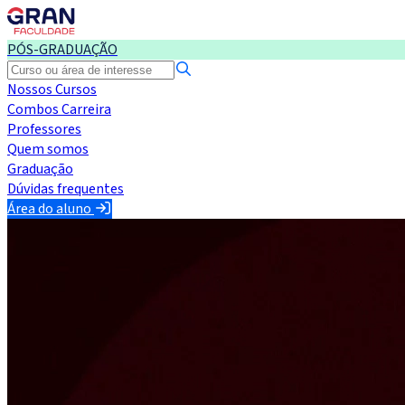
PÓS-GRADUAÇÃO
Nossos Cursos
Combos Carreira
Professores
Quem somos
Graduação
Dúvidas frequentes
Área do aluno