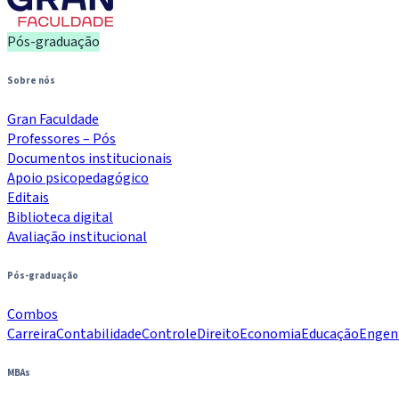
Pós-graduação
Sobre nós
Gran Faculdade
Professores – Pós
Documentos institucionais
Apoio psicopedagógico
Editais
Biblioteca digital
Avaliação institucional
Pós-graduação
Combos
Carreira
Contabilidade
Controle
Direito
Economia
Educação
Engen
MBAs