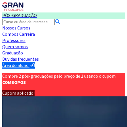
PÓS-GRADUAÇÃO
Nossos Cursos
Combos Carreira
Professores
Quem somos
Graduação
Duvidas frequentes
Área do aluno
Compre 2 pós-graduações pelo preço de 1 usando o cupom
COMBOPOS
Cupom aplicado!