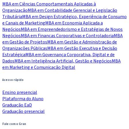
MBA em Ciências Comportamentais Aplicadas à
Organização
MBA em Contabilidade Gerencial e Legislação
Tributária
MBA em Design Estratégico, Experiência de Consumo
e Canais de Marketing
MBA em Economia Aplicada a
Negócios
MBA em Empreendedorismo e Estratégias de Novos
Negócios
MBA em Finanças Corporativas e Controladoria
MBA
em Gestão de Projetos
MBA em Gestão e Administração de
Organizações Públicas
MBA em Gestão Executiva e Decisão
Estratégica
MBA em Governança Corporativa, Digital e de
Dados
MBA em Inteligência Artificial, Gestão e Negócios
MBA
em Marketing e Comunicação Digital
Acesso rápido
Ensino presencial
Plataforma do Aluno
Graduação EaD
Graduação presencial
Fale com o Gran