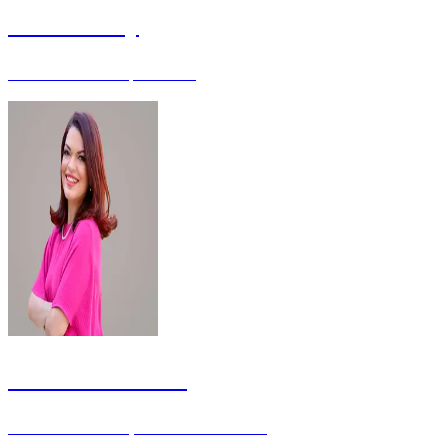
José Wesley
Auditor Fiscal - Especialista
Julianna Moreira
Servidora da Justiça Eleitoral - Mestre