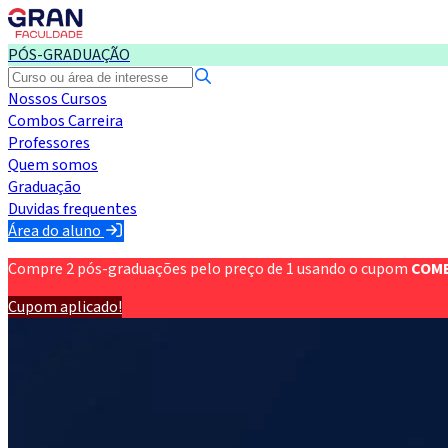
PÓS-GRADUAÇÃO
Nossos Cursos
Combos Carreira
Professores
Quem somos
Graduação
Duvidas frequentes
Área do aluno
Compre 2 pós-graduações pelo preço de 1 usando o cupom
COM
Cupom aplicado!