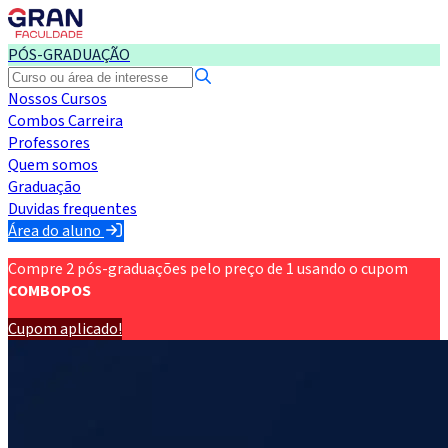
PÓS-GRADUAÇÃO
Nossos Cursos
Combos Carreira
Professores
Quem somos
Graduação
Duvidas frequentes
Área do aluno
Compre 2 pós-graduações pelo preço de 1 usando o cupom
COMBOPOS
Cupom aplicado!