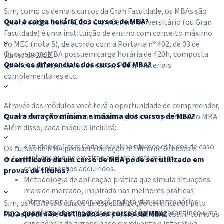
Sim, como os demais cursos da Gran Faculdade, os MBAs são
Qual a carga horária dos cursos de MBA?
reconhecidos pelo MEC. O Gran Centro Universitário (ou Gran
Faculdade) é uma instituição de ensino com conceito máximo
do MEC (nota 5), de acordo com a Portaria nº 402, de 03 de
Os cursos de MBA possuem carga horária de 420h, composta
Junho de 2022.
Quais os diferenciais dos cursos de MBA?
por videoaulas, estudos de casos, PDFs, materiais
complementares etc.
Através dos módulos você terá a oportunidade de compreender,
Qual a duração mínima e máxima dos cursos de MBA?
desenvolver e analisar conteúdos e práticas específicas do MBA.
Além disso, cada módulo incluirá:
Estudos de Caso: Cada disciplina oferece estudos de caso
Os cursos de MBA possuem duração mínima de 6 meses e
práticos que permitirão aplicar e reforçar os
O certificado de um curso de MBA pode ser utilizado em
máxima de 18 meses.
conhecimentos adquiridos.
provas de títulos?
Metodologia de aplicação prática que simula situações
reais de mercado, inspirada nas melhores práticas
internacionais, onde você poderá vivenciar cenários
Sim, os MBAs são cursos de especialização certificados pelo
tangíveis e tomar decisões estratégicas, garantindo uma
Para quem são destinados os cursos de MBA?
MEC e podem ser utilizados em provas de título, assim como os
experiência de aprendizado envolvente e interativa.