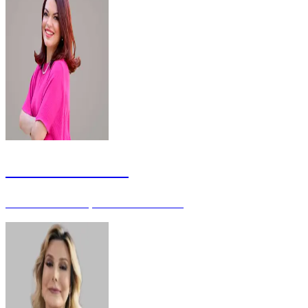
Julianna Moreira
Servidora da Justiça Eleitoral - Mestre