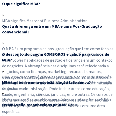
O que significa MBA?
MBA significa Master of Business Administration.
Qual a diferença entre um MBA e uma Pós-Graduação
convencional?
O MBA é um programa de pós-graduação que tem como foco as
O desconto do cupom COMBOPOS é válido para cursos de
áreas de gestão, negócios e administração. É projetado para
MBA?
desenvolver habilidades de gestão e liderança em um contexto
de negócios. A abrangência das disciplinas está relacionada a
negócios, como finanças, marketing, recursos humanos,
Não, esse desconto é válido apenas para a compra de duas pós-
operações e estratégia. A pós-graduação convencional pode
MBA também é uma especialização lato sensu?
graduações. Os cursos de MBA não estão incluídos nessa opção
abranger uma ampla gama de disciplinas e não está limitada a
de desconto.
negócios e administração. Pode incluir áreas como educação,
saúde, engenharia, ciências jurídicas, entre outras. Os cursos de
MBA significa Master of Business Administration. Sim, o MBA é
pós-graduação convencional são voltados para profissionais
Os MBAs são reconhecidos pelo MEC?
considerado uma especialização lato sensu.
que desejam aprofundar seus conhecimentos em uma área
específica.