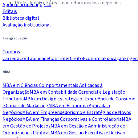
Profissionais de Áreas não relacionadas a negócios.
Apoio psicopedagógico
Editais
Biblioteca digital
Avaliação institucional
Pós-graduação
Combos
Carreira
Contabilidade
Controle
Direito
Economia
Educação
Engen
MBAs
MBA em Ciências Comportamentais Aplicadas à
Organização
MBA em Contabilidade Gerencial e Legislação
Tributária
MBA em Design Estratégico, Experiência de Consumo
e Canais de Marketing
MBA em Economia Aplicada a
Negócios
MBA em Empreendedorismo e Estratégias de Novos
Negócios
MBA em Finanças Corporativas e Controladoria
MBA
em Gestão de Projetos
MBA em Gestão e Administração de
Organizações Públicas
MBA em Gestão Executiva e Decisão