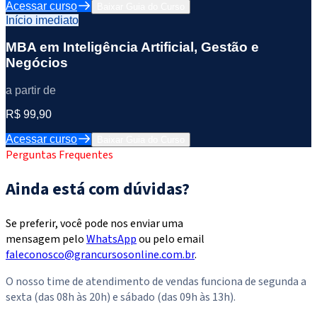
Acessar curso
Baixar Guia do Curso
Início imediato
MBA em Inteligência Artificial, Gestão e
Negócios
a partir de
R$ 99,90
Acessar curso
Baixar Guia do Curso
Perguntas Frequentes
Ainda está com dúvidas?
Se preferir, você pode nos enviar uma
mensagem pelo
WhatsApp
ou pelo email
faleconosco@grancursosonline.com.br
.
O nosso time de atendimento de vendas funciona de segunda a
sexta (das 08h às 20h) e sábado (das 09h às 13h).