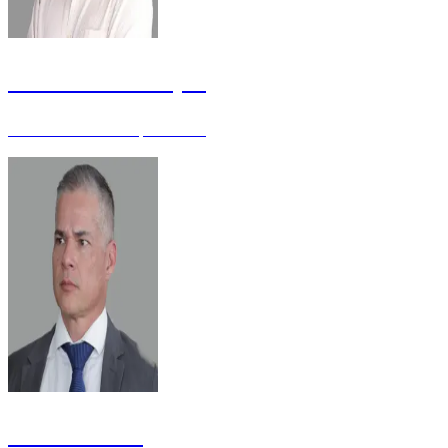
Fabiano Dall Acqua
Gerente Sênior - Especialista
Fábio Galvão