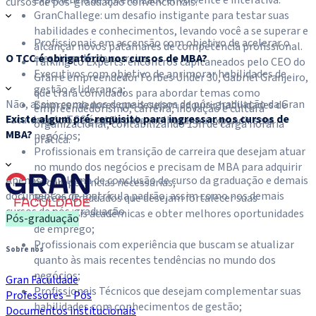
cursos de pós-graduação convencionais.
GranChallege: um desafio instigante para testar suas
habilidades e conhecimentos, levando você a se superar e
Profissionais em ascensão com objetivo de acelerar o
alcançar novos patamares de competência profissional.
O TCC é obrigatório nos cursos de MBA?
crescimento da carreira;
Talking to Experts: encontros capitaneados pelo CEO do
Executivos com objetivo de aprimorar habilidades de
Gran e empreendedor Forbes Under 30, Gabriel Granjeiro,
gestão e liderança;
que trará convidados para abordar temas como
Não, assim como nos demais cursos de pós-graduação da Gran
Empreendedores que desejam adquirir habilidades de
empreendedorismo, carreira, inovação e cultura
Existe algum pré-requisito para ingressar nos cursos de
Faculdade, o TCC é opcional.
negócios e gestão para melhorar ou expandir seus
organizacional, contabilizando 15h de carga horária
MBA?
negócios;
prática.
Profissionais em transição de carreira que desejam atuar
no mundo dos negócios e precisam de MBA para adquirir
Apenas o diploma de conclusão de curso da graduação e demais
as competências necessárias;
documentos de matrícula padrão, assim como nos demais
Recém-Graduados que desejam fortalecer suas
cursos de pós-graduação.
credenciais acadêmicas e obter melhores oportunidades
Pós-graduação
de emprego;
Profissionais com experiência que buscam se atualizar
Sobre nós
quanto às mais recentes tendências no mundo dos
negócios;
Gran Faculdade
Profissionais Técnicos que desejam complementar suas
Professores – Pós
habilidades com conhecimentos de gestão;
Documentos institucionais