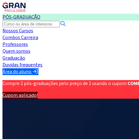
PÓS-GRADUAÇÃO
Nossos Cursos
Combos Carreira
Professores
Quem somos
Graduação
Duvidas frequentes
Área do aluno
Compre 2 pós-graduações pelo preço de 1 usando o cupom
COM
Cupom aplicado!