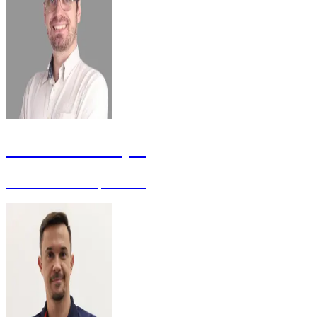
Fabiano Dall Acqua
Gerente Sênior - Especialista