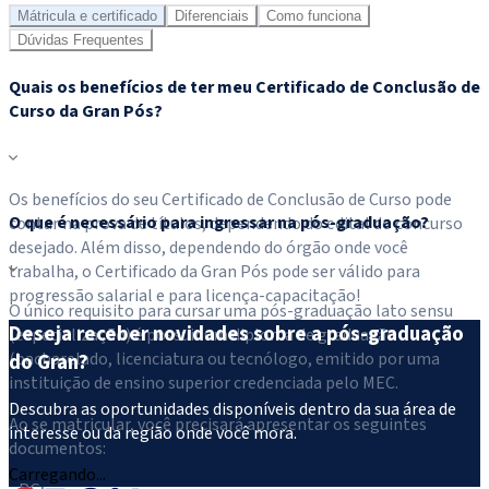
Mátricula e certificado
Diferenciais
Como funciona
Dúvidas Frequentes
Quais os benefícios de ter meu Certificado de Conclusão de
Curso da Gran Pós?
Os benefícios do seu Certificado de Conclusão de Curso pode
O que é necessário para ingressar na pós-graduação?
contar na prova de títulos, dependendo do edital do concurso
desejado. Além disso, dependendo do órgão onde você
trabalha, o Certificado da Gran Pós pode ser válido para
progressão salarial e para licença-capacitação!
O único requisito para cursar uma pós-graduação lato sensu
Deseja receber novidades sobre a pós-graduação
(especialização) é possuir um diploma de graduação
(bacharelado, licenciatura ou tecnólogo, emitido por uma
do Gran?
instituição de ensino superior credenciada pelo MEC.
Descubra as oportunidades disponíveis dentro da sua área de
Ao se matricular, você precisará apresentar os seguintes
interesse ou da região onde você mora.
documentos:
Carregando...