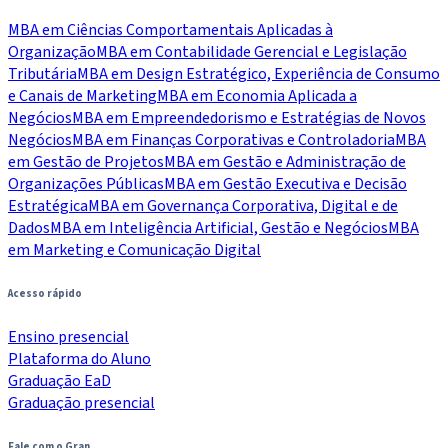
MBA em Ciências Comportamentais Aplicadas à
Organização
MBA em Contabilidade Gerencial e Legislação
Tributária
MBA em Design Estratégico, Experiência de Consumo
e Canais de Marketing
MBA em Economia Aplicada a
Negócios
MBA em Empreendedorismo e Estratégias de Novos
Negócios
MBA em Finanças Corporativas e Controladoria
MBA
em Gestão de Projetos
MBA em Gestão e Administração de
Organizações Públicas
MBA em Gestão Executiva e Decisão
Estratégica
MBA em Governança Corporativa, Digital e de
Dados
MBA em Inteligência Artificial, Gestão e Negócios
MBA
em Marketing e Comunicação Digital
Acesso rápido
Ensino presencial
Plataforma do Aluno
Graduação EaD
Graduação presencial
Fale com o Gran