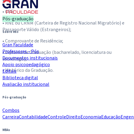
• RG;
• CPF;
Pós-graduação
• RNE ou CRNM (Carteira de Registro Nacional Migratório) e
Passaporte Válido (Estrangeiros);
Sobre nós
• Comprovante de Residência;
Gran Faculdade
Professores – Pós
• Diploma da Graduação (bacharelado, licenciatura ou
Documentos institucionais
tecnólogo);
Apoio psicopedagógico
• Histórico da Graduação.
Editais
Biblioteca digital
Avaliação institucional
Pós-graduação
Combos
Carreira
Contabilidade
Controle
Direito
Economia
Educação
Engen
MBAs