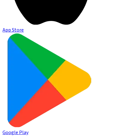
App Store
Google Play