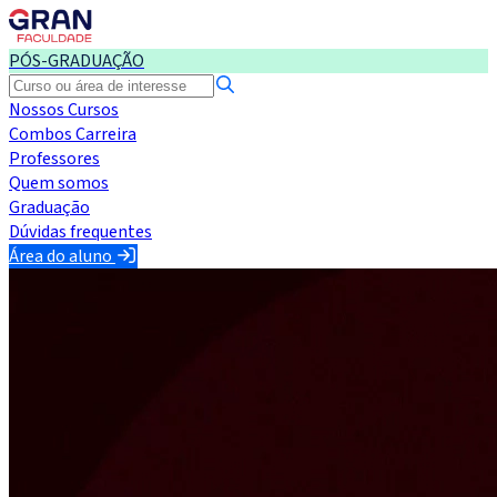
PÓS-GRADUAÇÃO
Nossos Cursos
Combos Carreira
Professores
Quem somos
Graduação
Dúvidas frequentes
Área do aluno