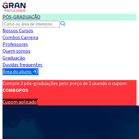
PÓS-GRADUAÇÃO
Nossos Cursos
Combos Carreira
Professores
Quem somos
Graduação
Duvidas frequentes
Área do aluno
Compre 2 pós-graduações pelo preço de 1 usando o cupom
COMBOPOS
Cupom aplicado!