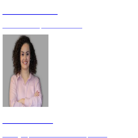
Julianna Moreira
Servidora da Justiça Eleitoral - Mestre
Jussara Ribeiro
Psicóloga e professora universitária - Especialista