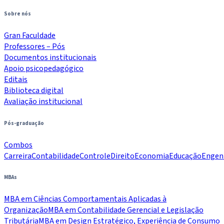
Sobre nós
Gran Faculdade
Professores – Pós
Documentos institucionais
Apoio psicopedagógico
Editais
Biblioteca digital
Avaliação institucional
Pós-graduação
Combos
Carreira
Contabilidade
Controle
Direito
Economia
Educação
Engen
MBAs
MBA em Ciências Comportamentais Aplicadas à
Organização
MBA em Contabilidade Gerencial e Legislação
Tributária
MBA em Design Estratégico, Experiência de Consumo