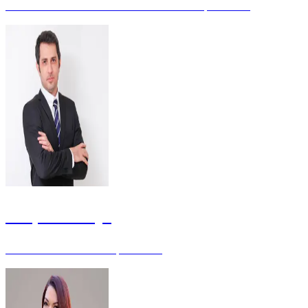
Auditora de Controle Externo do TCDF - Especialista
Feliphe Araújo
Auditor da SEFAZ PI - Especialista