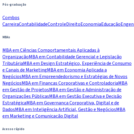
Pós-graduação
Combos
Carreira
Contabilidade
Controle
Direito
Economia
Educação
Engen
MBAs
MBA em Ciências Comportamentais Aplicadas à
Organização
MBA em Contabilidade Gerencial e Legislação
Tributária
MBA em Design Estratégico, Experiência de Consumo
e Canais de Marketing
MBA em Economia Aplicada a
Negócios
MBA em Empreendedorismo e Estratégias de Novos
Negócios
MBA em Finanças Corporativas e Controladoria
MBA
em Gestão de Projetos
MBA em Gestão e Administração de
Organizações Públicas
MBA em Gestão Executiva e Decisão
Estratégica
MBA em Governança Corporativa, Digital e de
Dados
MBA em Inteligência Artificial, Gestão e Negócios
MBA
em Marketing e Comunicação Digital
Acesso rápido