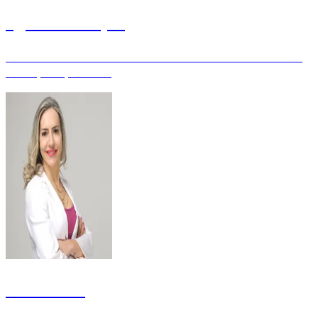
Egbert Buarque
Auditor Federal de Controle Externo do Tribunal de Contas da
União ( TCU ) - Mestre
Ellen Verri