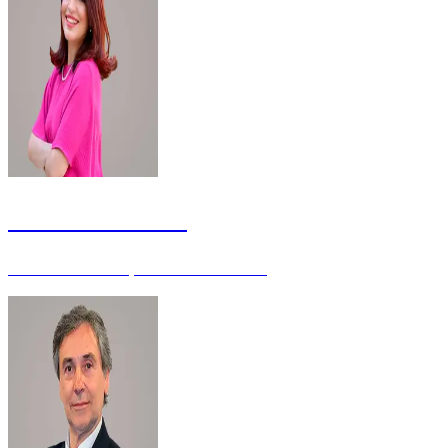
Julianna Moreira
Servidora da Justiça Eleitoral - Mestre