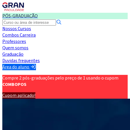
PÓS-GRADUAÇÃO
Nossos Cursos
Combos Carreira
Professores
Quem somos
Graduação
Duvidas frequentes
Área do aluno
Compre 2 pós-graduações pelo preço de 1 usando o cupom
COMBOPOS
Cupom aplicado!