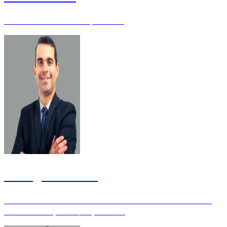
Consultor Tributário - Especialista
Rodrigo Machado
Auditor do Estado na Secretaria de Fazenda do Estado do Rio
Grande do Sul ( SEFAZ/RS ) - Mestre