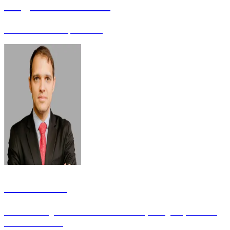
Aragonê Fernandes
Juiz de Direito - Especialista
Carlos Elias
Consultor Legislativo do Senado Federal, Advogado, Árbitro -
Pós-Doutorando