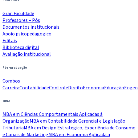
Sobre nós
Gran Faculdade
Professores – Pós
Documentos institucionais
Apoio psicopedagógico
Editais
Biblioteca digital
Avaliação institucional
Pós-graduação
Combos
Carreira
Contabilidade
Controle
Direito
Economia
Educação
Engen
MBAs
MBA em Ciências Comportamentais Aplicadas à
Organização
MBA em Contabilidade Gerencial e Legislação
Tributária
MBA em Design Estratégico, Experiência de Consumo
e Canais de Marketing
MBA em Economia Aplicada a