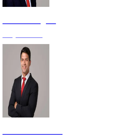
Gustavo Brígido
Advogado - Doutor
Gustavo Scatolino