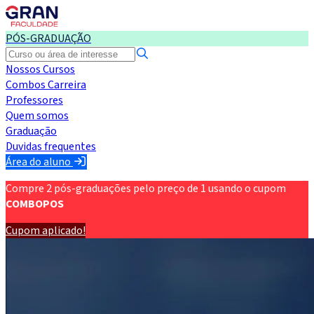
PÓS-GRADUAÇÃO
Nossos Cursos
Combos Carreira
Professores
Quem somos
Graduação
Duvidas frequentes
Área do aluno
Compre 2 pós-graduações pelo preço de 1 usando o cupom
COMBOPOS
Cupom aplicado!