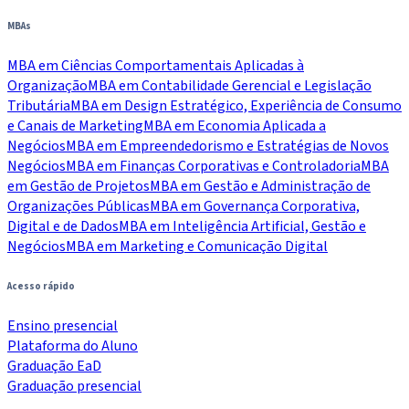
MBAs
MBA em Ciências Comportamentais Aplicadas à
Organização
MBA em Contabilidade Gerencial e Legislação
Tributária
MBA em Design Estratégico, Experiência de Consumo
e Canais de Marketing
MBA em Economia Aplicada a
Negócios
MBA em Empreendedorismo e Estratégias de Novos
Negócios
MBA em Finanças Corporativas e Controladoria
MBA
em Gestão de Projetos
MBA em Gestão e Administração de
Organizações Públicas
MBA em Governança Corporativa,
Digital e de Dados
MBA em Inteligência Artificial, Gestão e
Negócios
MBA em Marketing e Comunicação Digital
Acesso rápido
Ensino presencial
Plataforma do Aluno
Graduação EaD
Graduação presencial