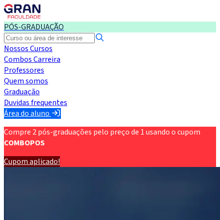
PÓS-GRADUAÇÃO
Nossos Cursos
Combos Carreira
Professores
Quem somos
Graduação
Duvidas frequentes
Área do aluno
Compre 2 pós-graduações pelo preço de 1 usando o cupom
COMBOPOS
Cupom aplicado!