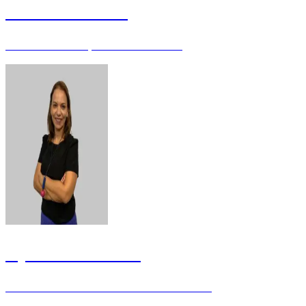
Julianna Moreira
Servidora da Justiça Eleitoral - Mestre
Mylena Alencastro
Mestre em Economia do Setor Público - UnB