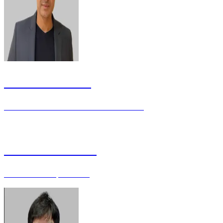
Eduardo Alencar
Economista e servidor da Anatel - Doutor
Fernanda Feitosa
Enfermeira - Especialista