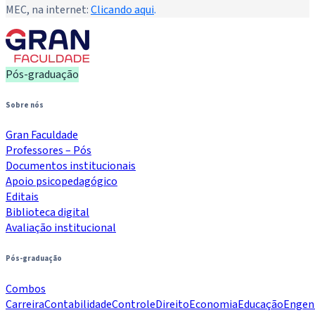
MEC, na internet:
Clicando aqui
.
Pós-graduação
Sobre nós
Gran Faculdade
Professores – Pós
Documentos institucionais
Apoio psicopedagógico
Editais
Biblioteca digital
Avaliação institucional
Pós-graduação
Combos
Carreira
Contabilidade
Controle
Direito
Economia
Educação
Engen