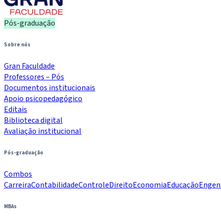
Pós-graduação
Sobre nós
Gran Faculdade
Professores – Pós
Documentos institucionais
Apoio psicopedagógico
Editais
Biblioteca digital
Avaliação institucional
Pós-graduação
Combos
Carreira
Contabilidade
Controle
Direito
Economia
Educação
Engen
MBAs