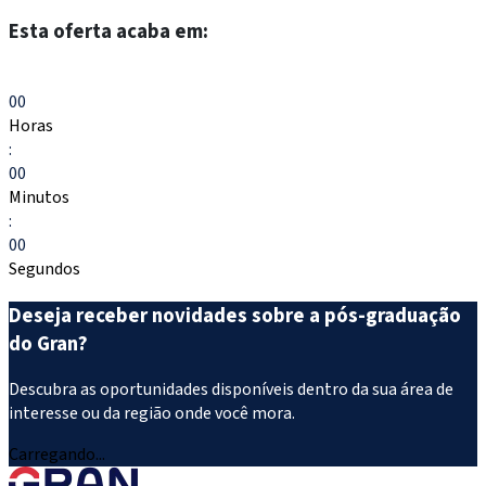
Esta oferta acaba em:
Escolher meu curso
00
Horas
:
00
Minutos
:
00
Segundos
Deseja receber novidades sobre a pós-graduação
do Gran?
Descubra as oportunidades disponíveis dentro da sua área de
interesse ou da região onde você mora.
Carregando...