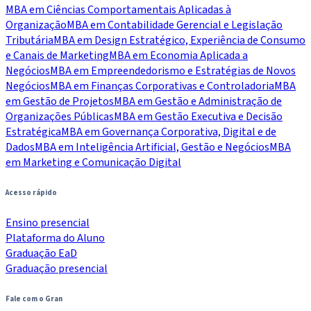
MBA em Ciências Comportamentais Aplicadas à
Organização
MBA em Contabilidade Gerencial e Legislação
Tributária
MBA em Design Estratégico, Experiência de Consumo
e Canais de Marketing
MBA em Economia Aplicada a
Negócios
MBA em Empreendedorismo e Estratégias de Novos
Negócios
MBA em Finanças Corporativas e Controladoria
MBA
em Gestão de Projetos
MBA em Gestão e Administração de
Organizações Públicas
MBA em Gestão Executiva e Decisão
Estratégica
MBA em Governança Corporativa, Digital e de
Dados
MBA em Inteligência Artificial, Gestão e Negócios
MBA
em Marketing e Comunicação Digital
Acesso rápido
Ensino presencial
Plataforma do Aluno
Graduação EaD
Graduação presencial
Fale com o Gran