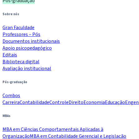
Pós-graduação
Sobre nós
Gran Faculdade
Professores – Pós
Documentos institucionais
Apoio psicopedagógico
Editais
Biblioteca digital
Avaliação institucional
Pós-graduação
Combos
Carreira
Contabilidade
Controle
Direito
Economia
Educação
Engen
MBAs
MBA em Ciências Comportamentais Aplicadas à
Organização
MBA em Contabilidade Gerencial e Legislação