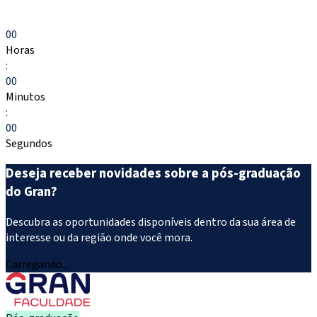
Escolher meu curso
00
Horas
:
00
Minutos
:
00
Segundos
Deseja receber novidades sobre a pós-graduação
do Gran?
Descubra as oportunidades disponíveis dentro da sua área de
interesse ou da região onde você mora.
Carregando...