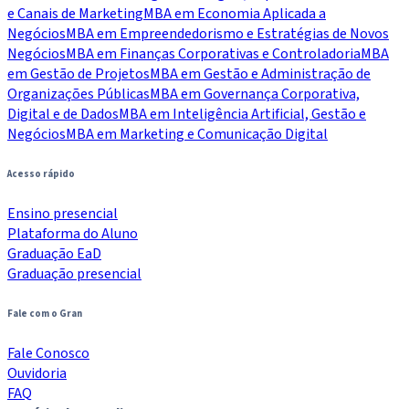
e Canais de Marketing
MBA em Economia Aplicada a
Negócios
MBA em Empreendedorismo e Estratégias de Novos
Negócios
MBA em Finanças Corporativas e Controladoria
MBA
em Gestão de Projetos
MBA em Gestão e Administração de
Organizações Públicas
MBA em Governança Corporativa,
Digital e de Dados
MBA em Inteligência Artificial, Gestão e
Negócios
MBA em Marketing e Comunicação Digital
Acesso rápido
Ensino presencial
Plataforma do Aluno
Graduação EaD
Graduação presencial
Fale com o Gran
Fale Conosco
Ouvidoria
FAQ