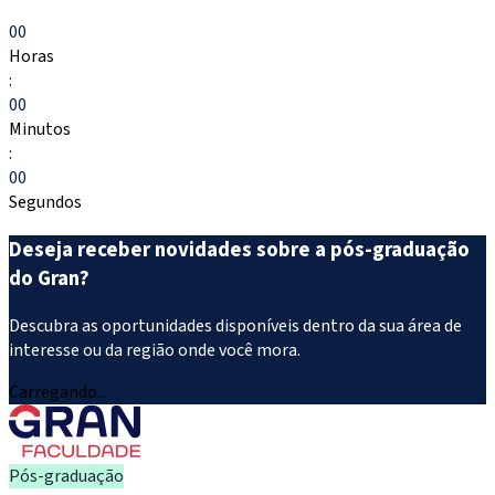
Escolher meu curso
00
Horas
:
00
Minutos
:
00
Segundos
Deseja receber novidades sobre a pós-graduação
do Gran?
Descubra as oportunidades disponíveis dentro da sua área de
interesse ou da região onde você mora.
Carregando...
Pós-graduação