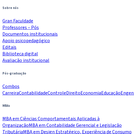
Sobre nós
Gran Faculdade
Professores – Pós
Documentos institucionais
Apoio psicopedagógico
Editais
Biblioteca digital
Avaliação institucional
Pós-graduação
Combos
Carreira
Contabilidade
Controle
Direito
Economia
Educação
Engen
MBAs
MBA em Ciências Comportamentais Aplicadas à
Organização
MBA em Contabilidade Gerencial e Legislação
Tributária
MBA em Design Estratégico, Experiência de Consumo