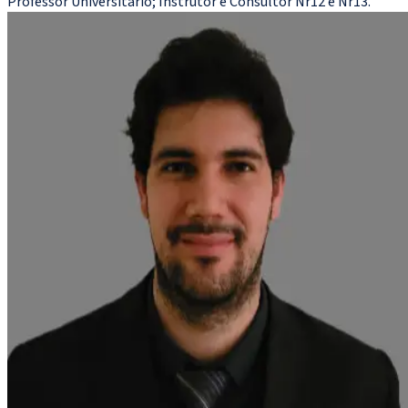
Professor Universitário; Instrutor e Consultor Nr12 e Nr13.