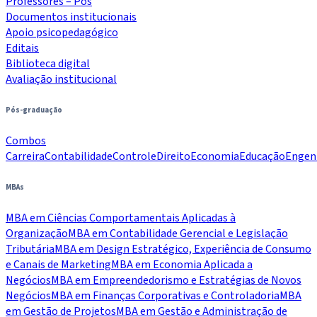
Professores – Pós
Documentos institucionais
Apoio psicopedagógico
Editais
Biblioteca digital
Avaliação institucional
Pós-graduação
Combos
Carreira
Contabilidade
Controle
Direito
Economia
Educação
Engen
MBAs
MBA em Ciências Comportamentais Aplicadas à
Organização
MBA em Contabilidade Gerencial e Legislação
Tributária
MBA em Design Estratégico, Experiência de Consumo
e Canais de Marketing
MBA em Economia Aplicada a
Negócios
MBA em Empreendedorismo e Estratégias de Novos
Negócios
MBA em Finanças Corporativas e Controladoria
MBA
em Gestão de Projetos
MBA em Gestão e Administração de