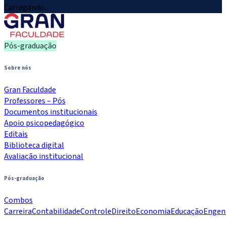
Carregando...
Pós-graduação
Sobre nós
Gran Faculdade
Professores – Pós
Documentos institucionais
Apoio psicopedagógico
Editais
Biblioteca digital
Avaliação institucional
Pós-graduação
Combos
Carreira
Contabilidade
Controle
Direito
Economia
Educação
Engen