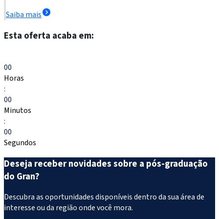
Saiba mais
Esta oferta acaba em:
Escolher meu curso
00
Horas
:
00
Minutos
:
00
Segundos
Deseja receber novidades sobre a pós-graduação
do Gran?
Descubra as oportunidades disponíveis dentro da sua área de
interesse ou da região onde você mora.