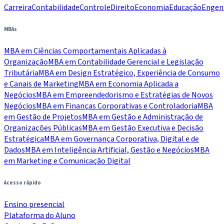
Carreira
Contabilidade
Controle
Direito
Economia
Educação
Engen
MBAs
MBA em Ciências Comportamentais Aplicadas à
Organização
MBA em Contabilidade Gerencial e Legislação
Tributária
MBA em Design Estratégico, Experiência de Consumo
e Canais de Marketing
MBA em Economia Aplicada a
Negócios
MBA em Empreendedorismo e Estratégias de Novos
Negócios
MBA em Finanças Corporativas e Controladoria
MBA
em Gestão de Projetos
MBA em Gestão e Administração de
Organizações Públicas
MBA em Gestão Executiva e Decisão
Estratégica
MBA em Governança Corporativa, Digital e de
Dados
MBA em Inteligência Artificial, Gestão e Negócios
MBA
em Marketing e Comunicação Digital
Acesso rápido
Ensino presencial
Plataforma do Aluno