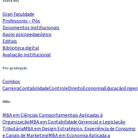
Sobre nós
Gran Faculdade
Professores – Pós
Documentos institucionais
Apoio psicopedagógico
Editais
Biblioteca digital
Avaliação institucional
Pós-graduação
Combos
Carreira
Contabilidade
Controle
Direito
Economia
Educação
Engen
MBAs
MBA em Ciências Comportamentais Aplicadas à
Organização
MBA em Contabilidade Gerencial e Legislação
Tributária
MBA em Design Estratégico, Experiência de Consumo
e Canais de Marketing
MBA em Economia Aplicada a