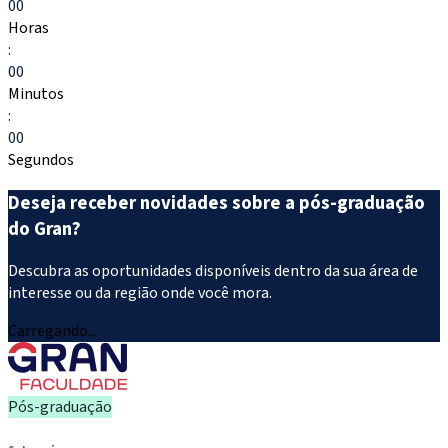
00
Horas
:
00
Minutos
:
00
Segundos
Deseja receber novidades sobre a pós-graduação
do Gran?
Descubra as oportunidades disponíveis dentro da sua área de
interesse ou da região onde você mora.
Carregando...
Pós-graduação