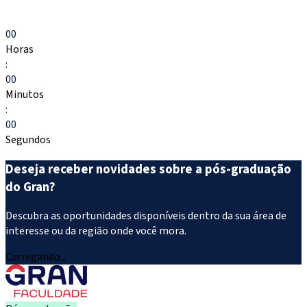
Escolher meu curso
00
Horas
:
00
Minutos
:
00
Segundos
Deseja receber novidades sobre a pós-graduação
do Gran?
Descubra as oportunidades disponíveis dentro da sua área de
interesse ou da região onde você mora.
Carregando...