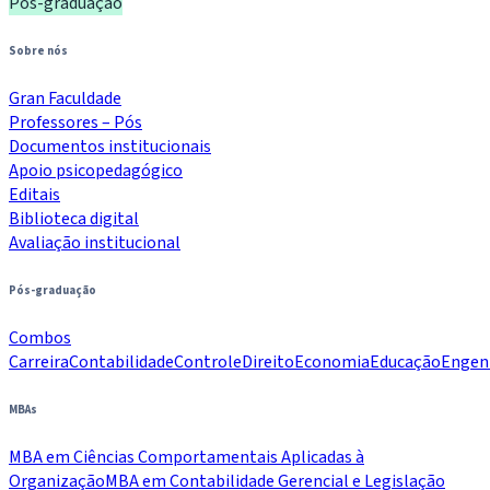
Pós-graduação
Sobre nós
Gran Faculdade
Professores – Pós
Documentos institucionais
Apoio psicopedagógico
Editais
Biblioteca digital
Avaliação institucional
Pós-graduação
Combos
Carreira
Contabilidade
Controle
Direito
Economia
Educação
Engen
MBAs
MBA em Ciências Comportamentais Aplicadas à
Organização
MBA em Contabilidade Gerencial e Legislação