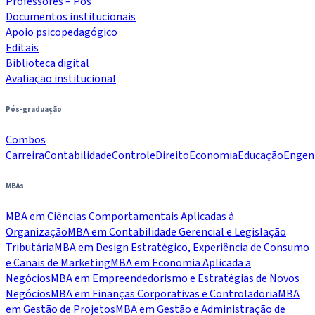
Professores – Pós
Documentos institucionais
Apoio psicopedagógico
Editais
Biblioteca digital
Avaliação institucional
Pós-graduação
Combos
Carreira
Contabilidade
Controle
Direito
Economia
Educação
Engen
MBAs
MBA em Ciências Comportamentais Aplicadas à
Organização
MBA em Contabilidade Gerencial e Legislação
Tributária
MBA em Design Estratégico, Experiência de Consumo
e Canais de Marketing
MBA em Economia Aplicada a
Negócios
MBA em Empreendedorismo e Estratégias de Novos
Negócios
MBA em Finanças Corporativas e Controladoria
MBA
em Gestão de Projetos
MBA em Gestão e Administração de