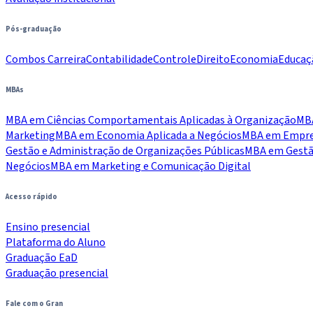
Pós-graduação
Combos Carreira
Contabilidade
Controle
Direito
Economia
Educaç
MBAs
MBA em Ciências Comportamentais Aplicadas à Organização
MBA
Marketing
MBA em Economia Aplicada a Negócios
MBA em Empree
Gestão e Administração de Organizações Públicas
MBA em Gestão
Negócios
MBA em Marketing e Comunicação Digital
Acesso rápido
Ensino presencial
Plataforma do Aluno
Graduação EaD
Graduação presencial
Fale com o Gran