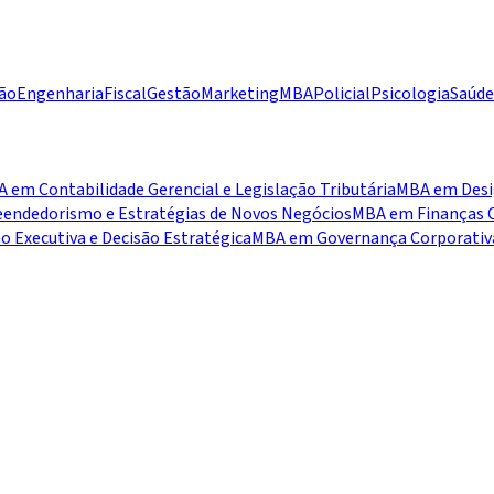
ão
Engenharia
Fiscal
Gestão
Marketing
MBA
Policial
Psicologia
Saúde
 em Contabilidade Gerencial e Legislação Tributária
MBA em Desig
ndedorismo e Estratégias de Novos Negócios
MBA em Finanças C
 Executiva e Decisão Estratégica
MBA em Governança Corporativa,