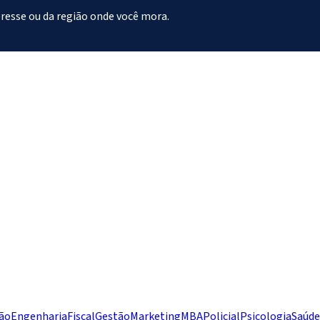
eresse ou da região onde você mora.
ão
Engenharia
Fiscal
Gestão
Marketing
MBA
Policial
Psicologia
Saúde