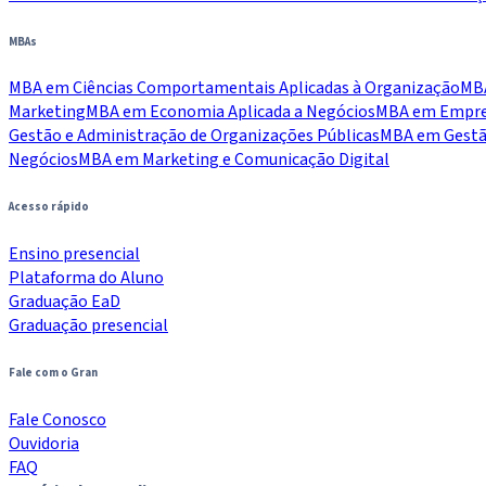
MBAs
MBA em Ciências Comportamentais Aplicadas à Organização
MBA
Marketing
MBA em Economia Aplicada a Negócios
MBA em Empree
Gestão e Administração de Organizações Públicas
MBA em Gestão
Negócios
MBA em Marketing e Comunicação Digital
Acesso rápido
Ensino presencial
Plataforma do Aluno
Graduação EaD
Graduação presencial
Fale com o Gran
Fale Conosco
Ouvidoria
FAQ