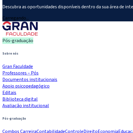
Descubra as oportunidades disponíveis dentro da sua área de int
Carregando...
Pós-graduação
Sobre nós
Gran Faculdade
Professores – Pós
Documentos institucionais
Apoio psicopedagógico
Editais
Biblioteca digital
Avaliação institucional
Pós-graduação
Combos Carreira
Contabilidade
Controle
Direito
Economia
Educaç