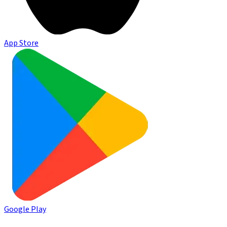
App Store
Google Play