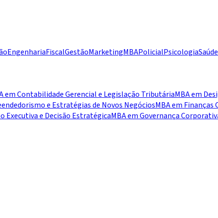
ão
Engenharia
Fiscal
Gestão
Marketing
MBA
Policial
Psicologia
Saúde
 em Contabilidade Gerencial e Legislação Tributária
MBA em Desig
ndedorismo e Estratégias de Novos Negócios
MBA em Finanças C
 Executiva e Decisão Estratégica
MBA em Governança Corporativa,