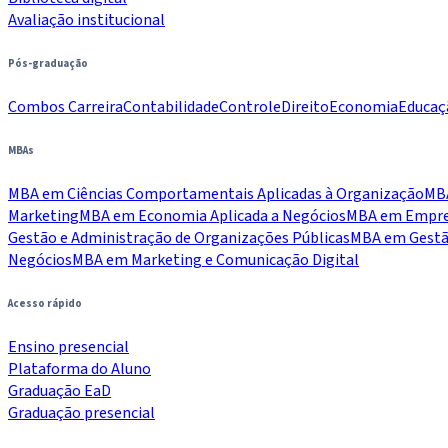
Avaliação institucional
Pós-graduação
Combos Carreira
Contabilidade
Controle
Direito
Economia
Educaç
MBAs
MBA em Ciências Comportamentais Aplicadas à Organização
MBA
Marketing
MBA em Economia Aplicada a Negócios
MBA em Empree
Gestão e Administração de Organizações Públicas
MBA em Gestão
Negócios
MBA em Marketing e Comunicação Digital
Acesso rápido
Ensino presencial
Plataforma do Aluno
Graduação EaD
Graduação presencial