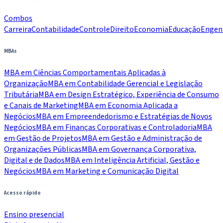
Combos
Carreira
Contabilidade
Controle
Direito
Economia
Educação
Engen
MBAs
MBA em Ciências Comportamentais Aplicadas à
Organização
MBA em Contabilidade Gerencial e Legislação
Tributária
MBA em Design Estratégico, Experiência de Consumo
e Canais de Marketing
MBA em Economia Aplicada a
Negócios
MBA em Empreendedorismo e Estratégias de Novos
Negócios
MBA em Finanças Corporativas e Controladoria
MBA
em Gestão de Projetos
MBA em Gestão e Administração de
Organizações Públicas
MBA em Governança Corporativa,
Digital e de Dados
MBA em Inteligência Artificial, Gestão e
Negócios
MBA em Marketing e Comunicação Digital
Acesso rápido
Ensino presencial