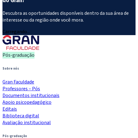
do Gran?
Descubra as oportunidades disponíveis dentro da sua área de
interesse ou da região onde você mora.
Carregando...
Pós-graduação
Sobre nós
Gran Faculdade
Professores – Pós
Documentos institucionais
Apoio psicopedagógico
Editais
Biblioteca digital
Avaliação institucional
Pós-graduação