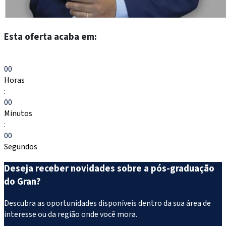
Esta oferta acaba em:
Escolher meu curso
00
Horas
:
00
Minutos
:
00
Segundos
Deseja receber novidades sobre a pós-graduação
do Gran?
Descubra as oportunidades disponíveis dentro da sua área de
interesse ou da região onde você mora.