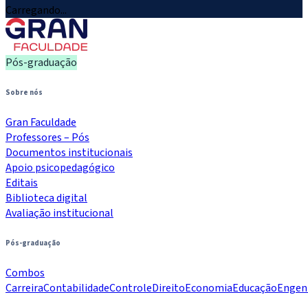
Carregando...
Pós-graduação
Sobre nós
Gran Faculdade
Professores – Pós
Documentos institucionais
Apoio psicopedagógico
Editais
Biblioteca digital
Avaliação institucional
Pós-graduação
Combos
Carreira
Contabilidade
Controle
Direito
Economia
Educação
Engen