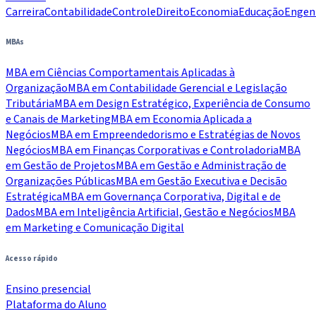
Carreira
Contabilidade
Controle
Direito
Economia
Educação
Engen
MBAs
MBA em Ciências Comportamentais Aplicadas à
Organização
MBA em Contabilidade Gerencial e Legislação
Tributária
MBA em Design Estratégico, Experiência de Consumo
e Canais de Marketing
MBA em Economia Aplicada a
Negócios
MBA em Empreendedorismo e Estratégias de Novos
Negócios
MBA em Finanças Corporativas e Controladoria
MBA
em Gestão de Projetos
MBA em Gestão e Administração de
Organizações Públicas
MBA em Gestão Executiva e Decisão
Estratégica
MBA em Governança Corporativa, Digital e de
Dados
MBA em Inteligência Artificial, Gestão e Negócios
MBA
em Marketing e Comunicação Digital
Acesso rápido
Ensino presencial
Plataforma do Aluno