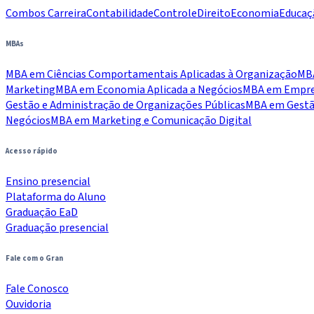
Combos Carreira
Contabilidade
Controle
Direito
Economia
Educaç
MBAs
MBA em Ciências Comportamentais Aplicadas à Organização
MBA
Marketing
MBA em Economia Aplicada a Negócios
MBA em Empree
Gestão e Administração de Organizações Públicas
MBA em Gestão
Negócios
MBA em Marketing e Comunicação Digital
Acesso rápido
Ensino presencial
Plataforma do Aluno
Graduação EaD
Graduação presencial
Fale com o Gran
Fale Conosco
Ouvidoria