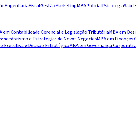
ão
Engenharia
Fiscal
Gestão
Marketing
MBA
Policial
Psicologia
Saúde
 em Contabilidade Gerencial e Legislação Tributária
MBA em Desig
ndedorismo e Estratégias de Novos Negócios
MBA em Finanças C
 Executiva e Decisão Estratégica
MBA em Governança Corporativa,