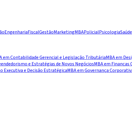
ão
Engenharia
Fiscal
Gestão
Marketing
MBA
Policial
Psicologia
Saúde
 em Contabilidade Gerencial e Legislação Tributária
MBA em Desig
ndedorismo e Estratégias de Novos Negócios
MBA em Finanças C
 Executiva e Decisão Estratégica
MBA em Governança Corporativa,