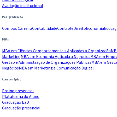
Avaliação institucional
Pós-graduação
Combos Carreira
Contabilidade
Controle
Direito
Economia
Educaç
MBAs
MBA em Ciências Comportamentais Aplicadas à Organização
MBA
Marketing
MBA em Economia Aplicada a Negócios
MBA em Empree
Gestão e Administração de Organizações Públicas
MBA em Gestão
Negócios
MBA em Marketing e Comunicação Digital
Acesso rápido
Ensino presencial
Plataforma do Aluno
Graduação EaD
Graduação presencial