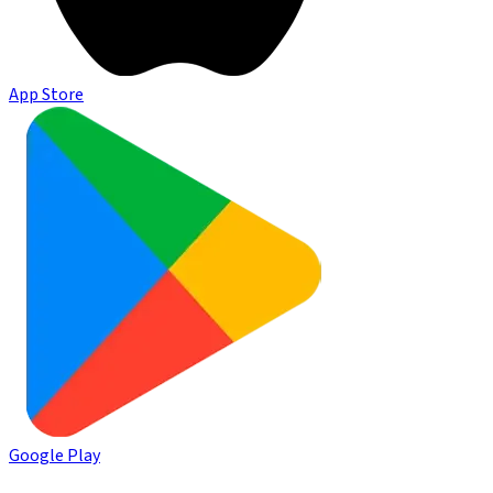
App Store
Google Play