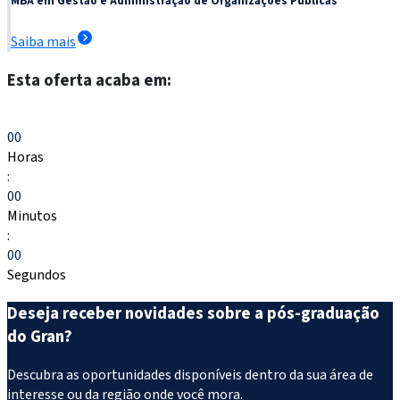
MBA em Gestão e Administração de Organizações Públicas
Saiba mais
Esta oferta acaba em:
Escolher meu curso
00
Horas
:
00
Minutos
:
00
Segundos
Deseja receber novidades sobre a pós-graduação
do Gran?
Descubra as oportunidades disponíveis dentro da sua área de
interesse ou da região onde você mora.