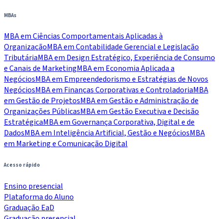
MBAs
MBA em Ciências Comportamentais Aplicadas à
Organização
MBA em Contabilidade Gerencial e Legislação
Tributária
MBA em Design Estratégico, Experiência de Consumo
e Canais de Marketing
MBA em Economia Aplicada a
Negócios
MBA em Empreendedorismo e Estratégias de Novos
Negócios
MBA em Finanças Corporativas e Controladoria
MBA
em Gestão de Projetos
MBA em Gestão e Administração de
Organizações Públicas
MBA em Gestão Executiva e Decisão
Estratégica
MBA em Governança Corporativa, Digital e de
Dados
MBA em Inteligência Artificial, Gestão e Negócios
MBA
em Marketing e Comunicação Digital
Acesso rápido
Ensino presencial
Plataforma do Aluno
Graduação EaD
Graduação presencial