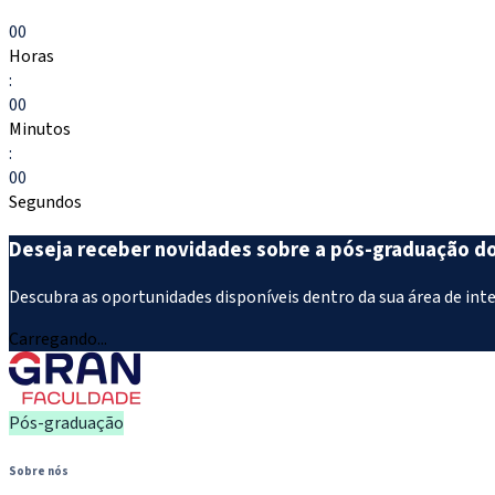
Escolher meu curso
00
Horas
:
00
Minutos
:
00
Segundos
Deseja receber novidades sobre a pós-graduação d
Descubra as oportunidades disponíveis dentro da sua área de int
Carregando...
Pós-graduação
Sobre nós