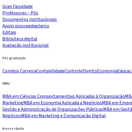
Gran Faculdade
Professores – Pós
Documentos institucionais
Apoio psicopedagógico
Editais
Biblioteca digital
Avaliação institucional
Pós-graduação
Combos Carreira
Contabilidade
Controle
Direito
Economia
Educaç
MBAs
MBA em Ciências Comportamentais Aplicadas à Organização
MBA
Marketing
MBA em Economia Aplicada a Negócios
MBA em Empree
Gestão e Administração de Organizações Públicas
MBA em Gestão
Negócios
MBA em Marketing e Comunicação Digital
Acesso rápido