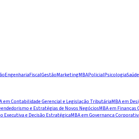
ão
Engenharia
Fiscal
Gestão
Marketing
MBA
Policial
Psicologia
Saúde
 em Contabilidade Gerencial e Legislação Tributária
MBA em Desig
ndedorismo e Estratégias de Novos Negócios
MBA em Finanças C
 Executiva e Decisão Estratégica
MBA em Governança Corporativa,