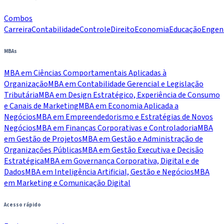
Combos
Carreira
Contabilidade
Controle
Direito
Economia
Educação
Engen
MBAs
MBA em Ciências Comportamentais Aplicadas à
Organização
MBA em Contabilidade Gerencial e Legislação
Tributária
MBA em Design Estratégico, Experiência de Consumo
e Canais de Marketing
MBA em Economia Aplicada a
Negócios
MBA em Empreendedorismo e Estratégias de Novos
Negócios
MBA em Finanças Corporativas e Controladoria
MBA
em Gestão de Projetos
MBA em Gestão e Administração de
Organizações Públicas
MBA em Gestão Executiva e Decisão
Estratégica
MBA em Governança Corporativa, Digital e de
Dados
MBA em Inteligência Artificial, Gestão e Negócios
MBA
em Marketing e Comunicação Digital
Acesso rápido