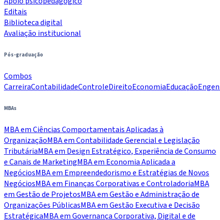
Apoio psicopedagógico
Editais
Biblioteca digital
Avaliação institucional
Pós-graduação
Combos
Carreira
Contabilidade
Controle
Direito
Economia
Educação
Engen
MBAs
MBA em Ciências Comportamentais Aplicadas à
Organização
MBA em Contabilidade Gerencial e Legislação
Tributária
MBA em Design Estratégico, Experiência de Consumo
e Canais de Marketing
MBA em Economia Aplicada a
Negócios
MBA em Empreendedorismo e Estratégias de Novos
Negócios
MBA em Finanças Corporativas e Controladoria
MBA
em Gestão de Projetos
MBA em Gestão e Administração de
Organizações Públicas
MBA em Gestão Executiva e Decisão
Estratégica
MBA em Governança Corporativa, Digital e de