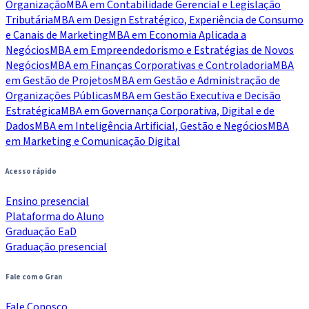
Organização
MBA em Contabilidade Gerencial e Legislação
Tributária
MBA em Design Estratégico, Experiência de Consumo
e Canais de Marketing
MBA em Economia Aplicada a
Negócios
MBA em Empreendedorismo e Estratégias de Novos
Negócios
MBA em Finanças Corporativas e Controladoria
MBA
em Gestão de Projetos
MBA em Gestão e Administração de
Organizações Públicas
MBA em Gestão Executiva e Decisão
Estratégica
MBA em Governança Corporativa, Digital e de
Dados
MBA em Inteligência Artificial, Gestão e Negócios
MBA
em Marketing e Comunicação Digital
Acesso rápido
Ensino presencial
Plataforma do Aluno
Graduação EaD
Graduação presencial
Fale com o Gran
Fale Conosco