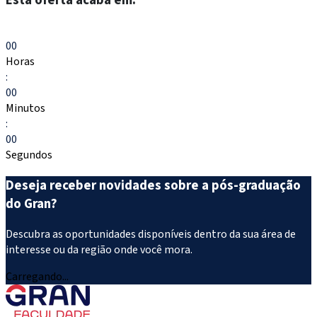
Esta oferta acaba em:
Escolher meu curso
00
Horas
:
00
Minutos
:
00
Segundos
Deseja receber novidades sobre a pós-graduação
do Gran?
Descubra as oportunidades disponíveis dentro da sua área de
interesse ou da região onde você mora.
Carregando...