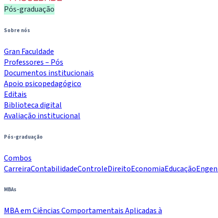
Pós-graduação
Sobre nós
Gran Faculdade
Professores – Pós
Documentos institucionais
Apoio psicopedagógico
Editais
Biblioteca digital
Avaliação institucional
Pós-graduação
Combos
Carreira
Contabilidade
Controle
Direito
Economia
Educação
Engen
MBAs
MBA em Ciências Comportamentais Aplicadas à