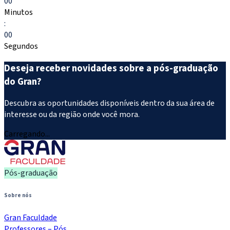
00
Minutos
:
00
Segundos
Deseja receber novidades sobre a pós-graduação
do Gran?
Descubra as oportunidades disponíveis dentro da sua área de
interesse ou da região onde você mora.
Carregando...
Pós-graduação
Sobre nós
Gran Faculdade
Professores – Pós