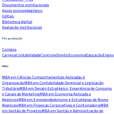
Documentos institucionais
Apoio psicopedagógico
Editais
Biblioteca digital
Avaliação institucional
Pós-graduação
Combos
Carreira
Contabilidade
Controle
Direito
Economia
Educação
Engen
MBAs
MBA em Ciências Comportamentais Aplicadas à
Organização
MBA em Contabilidade Gerencial e Legislação
Tributária
MBA em Design Estratégico, Experiência de Consumo
e Canais de Marketing
MBA em Economia Aplicada a
Negócios
MBA em Empreendedorismo e Estratégias de Novos
Negócios
MBA em Finanças Corporativas e Controladoria
MBA
em Gestão de Projetos
MBA em Gestão e Administração de