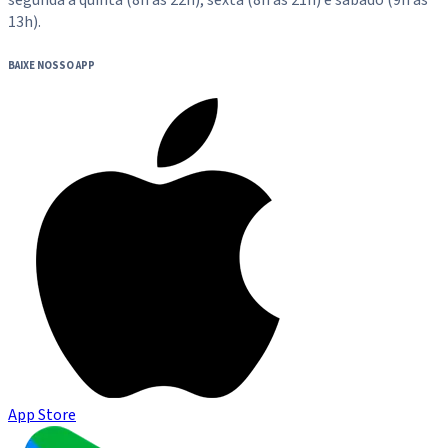
segunda a quinta (8h às 22h), sexta (8h às 21h) e sábado (9h às
13h).
BAIXE NOSSO APP
App Store