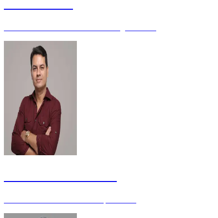
Leandro Vilar
Analista Judiciário de TI - TRF 1ª Região - MBA
Maurício Franceschini
Servidor Público do TJDFT - Especialista