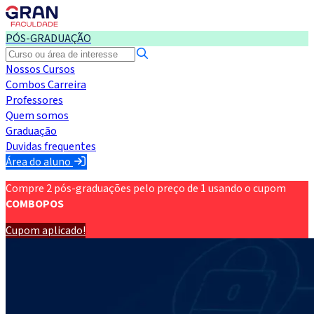
PÓS-GRADUAÇÃO
Nossos Cursos
Combos Carreira
Professores
Quem somos
Graduação
Duvidas frequentes
Área do aluno
Compre 2 pós-graduações pelo preço de 1 usando o cupom
COMBOPOS
Cupom aplicado!