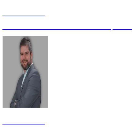
Vinicius Sena
Assessor de Estatística da 2ª Instância do TJDFT – Especialista
Vitor Kessler
Auditor Federal - Mestre