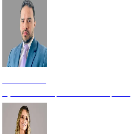
Oscar Galdino
Engenheiro de Software e professor universitário - Especialista