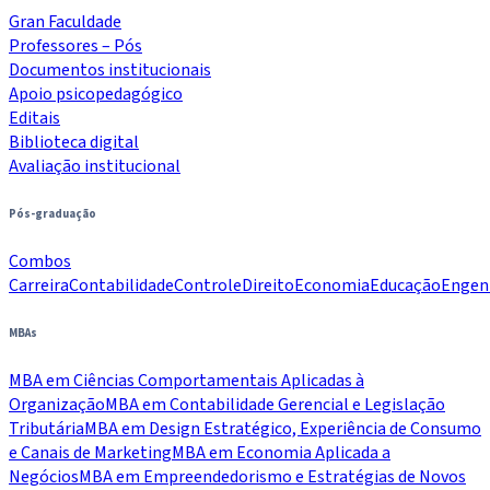
Gran Faculdade
Professores – Pós
Documentos institucionais
Apoio psicopedagógico
Editais
Biblioteca digital
Avaliação institucional
Pós-graduação
Combos
Carreira
Contabilidade
Controle
Direito
Economia
Educação
Engen
MBAs
MBA em Ciências Comportamentais Aplicadas à
Organização
MBA em Contabilidade Gerencial e Legislação
Tributária
MBA em Design Estratégico, Experiência de Consumo
e Canais de Marketing
MBA em Economia Aplicada a
Negócios
MBA em Empreendedorismo e Estratégias de Novos