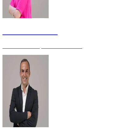
Julianna Moreira
Servidora da Justiça Eleitoral - Mestre