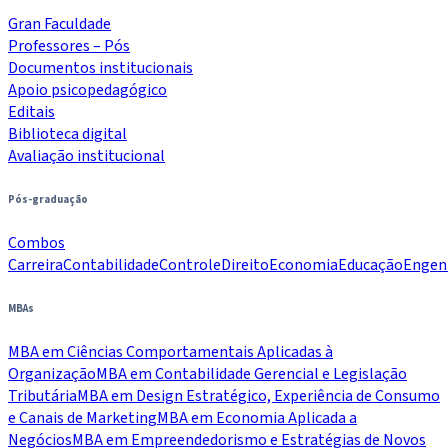
Gran Faculdade
Professores – Pós
Documentos institucionais
Apoio psicopedagógico
Editais
Biblioteca digital
Avaliação institucional
Pós-graduação
Combos
Carreira
Contabilidade
Controle
Direito
Economia
Educação
Engen
MBAs
MBA em Ciências Comportamentais Aplicadas à
Organização
MBA em Contabilidade Gerencial e Legislação
Tributária
MBA em Design Estratégico, Experiência de Consumo
e Canais de Marketing
MBA em Economia Aplicada a
Negócios
MBA em Empreendedorismo e Estratégias de Novos