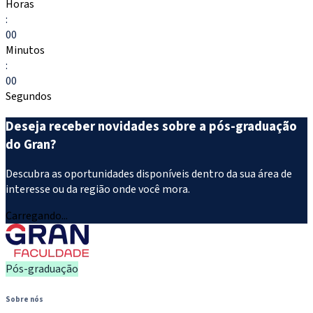
Horas
:
00
Minutos
:
00
Segundos
Deseja receber novidades sobre a pós-graduação
do Gran?
Descubra as oportunidades disponíveis dentro da sua área de
interesse ou da região onde você mora.
Carregando...
Pós-graduação
Sobre nós