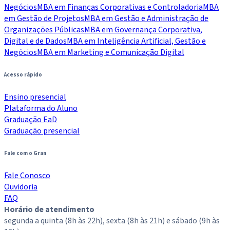
Negócios
MBA em Finanças Corporativas e Controladoria
MBA
em Gestão de Projetos
MBA em Gestão e Administração de
Organizações Públicas
MBA em Governança Corporativa,
Digital e de Dados
MBA em Inteligência Artificial, Gestão e
Negócios
MBA em Marketing e Comunicação Digital
Acesso rápido
Ensino presencial
Plataforma do Aluno
Graduação EaD
Graduação presencial
Fale com o Gran
Fale Conosco
Ouvidoria
FAQ
Horário de atendimento
segunda a quinta (8h às 22h), sexta (8h às 21h) e sábado (9h às