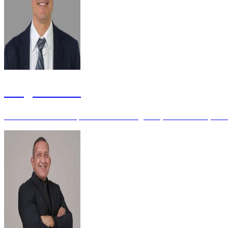
Douglas Basso
Consultor Técnico especializado em Segurança da Informação -