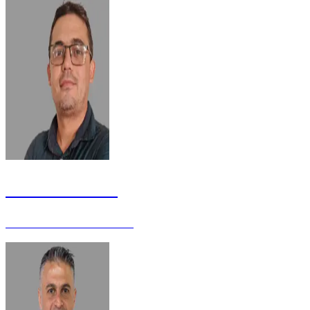
Cleirton Monte
Analista Judiciário - Mestre