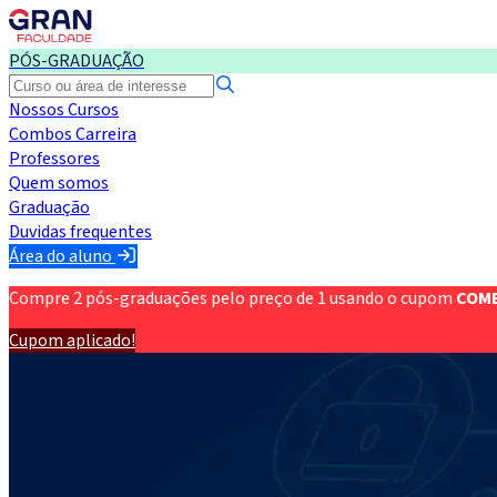
PÓS-GRADUAÇÃO
Nossos Cursos
Combos Carreira
Professores
Quem somos
Graduação
Duvidas frequentes
Área do aluno
Compre 2 pós-graduações pelo preço de 1 usando o cupom
COM
Cupom aplicado!