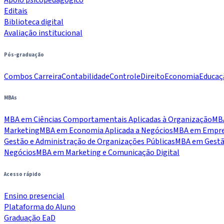
Editais
Biblioteca digital
Avaliação institucional
Pós-graduação
Combos Carreira
Contabilidade
Controle
Direito
Economia
Educaç
MBAs
MBA em Ciências Comportamentais Aplicadas à Organização
MBA
Marketing
MBA em Economia Aplicada a Negócios
MBA em Empree
Gestão e Administração de Organizações Públicas
MBA em Gestão
Negócios
MBA em Marketing e Comunicação Digital
Acesso rápido
Ensino presencial
Plataforma do Aluno
Graduação EaD