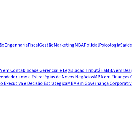
ão
Engenharia
Fiscal
Gestão
Marketing
MBA
Policial
Psicologia
Saúde
 em Contabilidade Gerencial e Legislação Tributária
MBA em Desig
ndedorismo e Estratégias de Novos Negócios
MBA em Finanças C
 Executiva e Decisão Estratégica
MBA em Governança Corporativa,