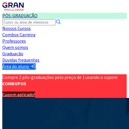
PÓS-GRADUAÇÃO
Nossos Cursos
Combos Carreira
Professores
Quem somos
Graduação
Duvidas frequentes
Área do aluno
Compre 2 pós-graduações pelo preço de 1 usando o cupom
COMBOPOS
Cupom aplicado!