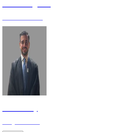
Liliane Augusto
Enfermeira - Mestre
Luiz Ormay
Advogado - Mestre