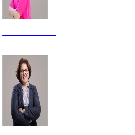
Julianna Moreira
Servidora da Justiça Eleitoral - Mestre