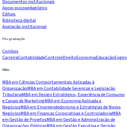
Documentos institucionais
Apoio psicopedagógico
Editais
Biblioteca digital
Avaliação institucional
Pós-graduação
Combos
Carreira
Contabilidade
Controle
Direito
Economia
Educação
Engen
MBAs
MBA em Ciências Comportamentais Aplicadas à
Organização
MBA em Contabilidade Gerencial e Legislação
Tributária
MBA em Design Estratégico, Experiência de Consumo
e Canais de Marketing
MBA em Economia Aplicada a
Negócios
MBA em Empreendedorismo e Estratégias de Novos
Negócios
MBA em Finanças Corporativas e Controladoria
MBA
em Gestão de Projetos
MBA em Gestão e Administração de
Organizações Públicas
MBA em Gestão Executiva e Decisão