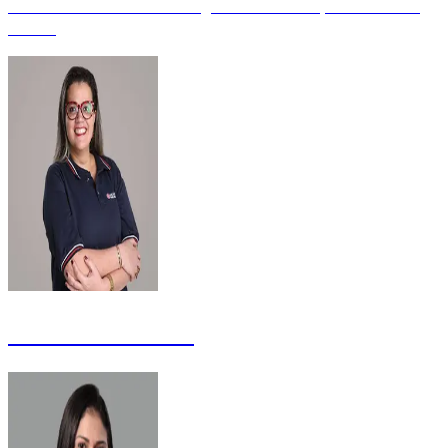
Mestre em Saúde Pública - Vigilâncias e Avaliação em Saúde -
Mestre
Fernanda Feitosa