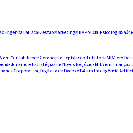
ão
Engenharia
Fiscal
Gestão
Marketing
MBA
Policial
Psicologia
Saúde
 em Contabilidade Gerencial e Legislação Tributária
MBA em Desig
ndedorismo e Estratégias de Novos Negócios
MBA em Finanças C
ança Corporativa, Digital e de Dados
MBA em Inteligência Artific