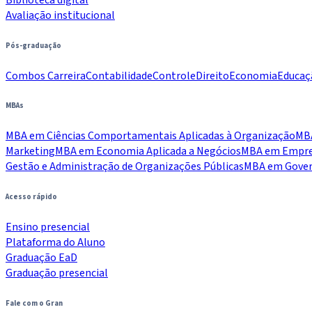
Avaliação institucional
Pós-graduação
Combos Carreira
Contabilidade
Controle
Direito
Economia
Educaç
MBAs
MBA em Ciências Comportamentais Aplicadas à Organização
MBA
Marketing
MBA em Economia Aplicada a Negócios
MBA em Empree
Gestão e Administração de Organizações Públicas
MBA em Govern
Acesso rápido
Ensino presencial
Plataforma do Aluno
Graduação EaD
Graduação presencial
Fale com o Gran