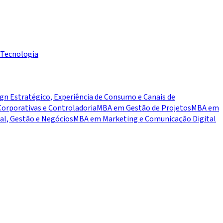
Tecnologia
n Estratégico, Experiência de Consumo e Canais de
orporativas e Controladoria
MBA em Gestão de Projetos
MBA em
ial, Gestão e Negócios
MBA em Marketing e Comunicação Digital