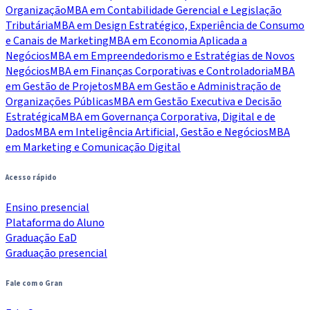
Organização
MBA em Contabilidade Gerencial e Legislação
Tributária
MBA em Design Estratégico, Experiência de Consumo
e Canais de Marketing
MBA em Economia Aplicada a
Negócios
MBA em Empreendedorismo e Estratégias de Novos
Negócios
MBA em Finanças Corporativas e Controladoria
MBA
em Gestão de Projetos
MBA em Gestão e Administração de
Organizações Públicas
MBA em Gestão Executiva e Decisão
Estratégica
MBA em Governança Corporativa, Digital e de
Dados
MBA em Inteligência Artificial, Gestão e Negócios
MBA
em Marketing e Comunicação Digital
Acesso rápido
Ensino presencial
Plataforma do Aluno
Graduação EaD
Graduação presencial
Fale com o Gran