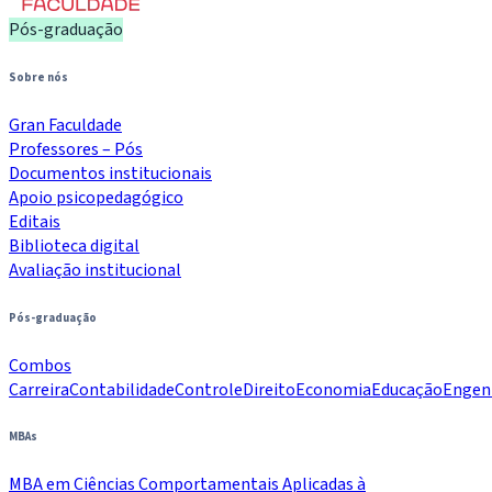
Pós-graduação
Sobre nós
Gran Faculdade
Professores – Pós
Documentos institucionais
Apoio psicopedagógico
Editais
Biblioteca digital
Avaliação institucional
Pós-graduação
Combos
Carreira
Contabilidade
Controle
Direito
Economia
Educação
Engen
MBAs
MBA em Ciências Comportamentais Aplicadas à