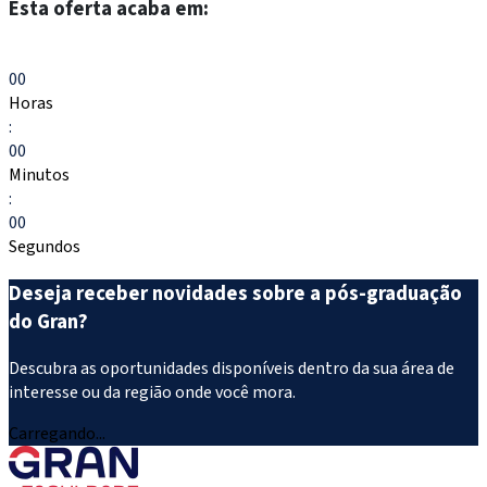
Esta oferta acaba em:
Escolher meu curso
00
Horas
:
00
Minutos
:
00
Segundos
Deseja receber novidades sobre a pós-graduação
do Gran?
Descubra as oportunidades disponíveis dentro da sua área de
interesse ou da região onde você mora.
Carregando...