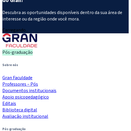
do Gran?
Descubra as oportunidades disponíveis dentro da sua área de
interesse ou da região onde você mora.
Carregando...
Pós-graduação
Sobre nós
Gran Faculdade
Professores – Pós
Documentos institucionais
Apoio psicopedagógico
Editais
Biblioteca digital
Avaliação institucional
Pós-graduação