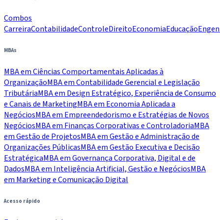
Combos
Carreira
Contabilidade
Controle
Direito
Economia
Educação
Engen
MBAs
MBA em Ciências Comportamentais Aplicadas à
Organização
MBA em Contabilidade Gerencial e Legislação
Tributária
MBA em Design Estratégico, Experiência de Consumo
e Canais de Marketing
MBA em Economia Aplicada a
Negócios
MBA em Empreendedorismo e Estratégias de Novos
Negócios
MBA em Finanças Corporativas e Controladoria
MBA
em Gestão de Projetos
MBA em Gestão e Administração de
Organizações Públicas
MBA em Gestão Executiva e Decisão
Estratégica
MBA em Governança Corporativa, Digital e de
Dados
MBA em Inteligência Artificial, Gestão e Negócios
MBA
em Marketing e Comunicação Digital
Acesso rápido